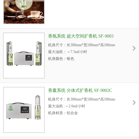
香氛系统 超大空间扩香机 SF-9003
机身尺寸：长300mm*宽180mm*高180mm
最大油耗：＜7.5ml/小时
机身颜色：银色
机身材质：铝合金
电源：220V/75W
噪音：＜45dba
机身重量：7kg
香薰系统 分体式扩香机 SF-9002C
内置油瓶容量：500ml/1000ml
机身尺寸：长300mm*宽180mm*高180mm
3
适用空间：＜80,000m
最大油耗 :＜2.6ml/小时
机身材质：铝合金
适用场所：酒吧/酒店/商场/展会等特大空间
机身颜色：银色
电源：220V/50W
噪音：＜50dba