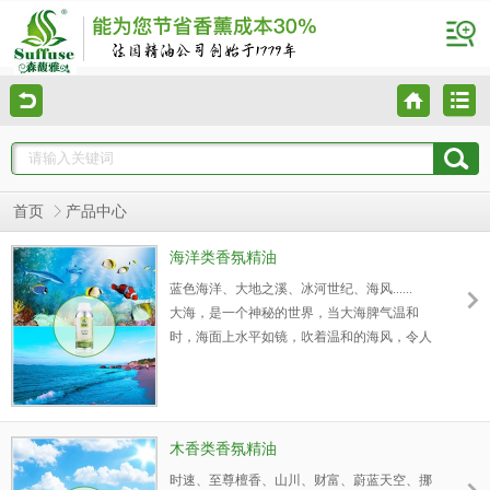
首页
产品中心
海洋类香氛精油
蓝色海洋、大地之溪、冰河世纪、海风......
大海，是一个神秘的世界，当大海脾气温和
时，海面上水平如镜，吹着温和的海风，令人
心旷神怡；大海是美丽的，不管它是平静，还
是愤怒。平静的大海带给我们的是一种恬静，
一种惬意；是一种平实的心态。愤怒的大海呢
它带给我们的是许许多多的勇气和斗志，是向
木香类香氛精油
往，是憧憬，是激情。平静的大海是一个蓝色
时速、至尊檀香、山川、财富、蔚蓝天空、挪
的世界，无风无浪，心平气和。