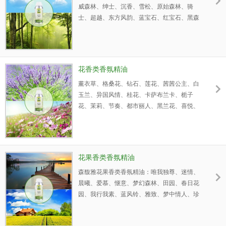
威森林、绅士、沉香、雪松、原始森林、骑
士、超越、东方风韵、蓝宝石、红宝石、黑森
林、骑士、金色年华、春日森林、林荫大道、
绿色精灵、都市魅力......等香氛精油
花香类香氛精油
薰衣草、格桑花、钻石、莲花、茜茜公主、白
玉兰、异国风情、桂花、卡萨布兰卡、栀子
花、茉莉、节奏、都市丽人、黑兰花、喜悦、
出水芙蓉、东方花园、风车味、露影......等花
香类香氛精油。
花果香类香氛精油
森馥雅花果香类香氛精油：唯我独尊、迷情、
晨曦、爱慕、惬意、梦幻森林、田园、春日花
园、我行我素、蓝风铃、雅致、梦中情人、珍
爱、遐想、都市丽人、葡萄柚、小苍兰、田
园、自信、马鞭草、魅力运动、我行我素、柔