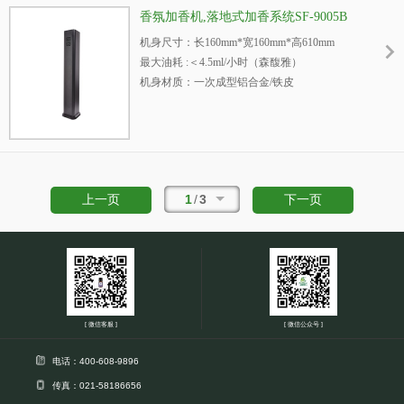
机身重量：5kg
香氛加香机,落地式加香系统SF-9005B
内置油瓶容量：500ml/1000ml
机身尺寸：长160mm*宽160mm*高610mm
3
适用空间：＞3000m
最大油耗 :＜4.5ml/小时（森馥雅）
机身材质：一次成型铝合金/铁皮
终端含税单价：1686元/台
机身颜色：银色/黑色
适用场所：酒店/会所/商场/写字楼/4S店/售楼部
电源：220V/50W
等大型空间
噪音：＜50dba
机身重量：6.5kg
内置油瓶容量：1000/1250ml
1
/
3
上一页
下一页
3
适用空间：＜1500m
扩香方式：落地（自带风扇）
终端含税单价：1499元/台
适用场所：酒店/酒吧/会所/专卖店/4S店/售楼部等中型
空间
[ 微信客服 ]
[ 微信公众号 ]
电话：400-608-9896
传真：021-58186656