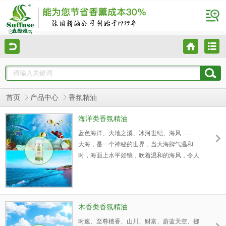
首页
产品中心
香氛精油
海洋类香氛精油
蓝色海洋、大地之溪、冰河世纪、海风......
大海，是一个神秘的世界，当大海脾气温和
时，海面上水平如镜，吹着温和的海风，令人
心旷神怡；大海是美丽的，不管它是平静，还
是愤怒。平静的大海带给我们的是一种恬静，
一种惬意；是一种平实的心态。愤怒的大海呢
它带给我们的是许许多多的勇气和斗志，是向
木香类香氛精油
往，是憧憬，是激情。平静的大海是一个蓝色
时速、至尊檀香、山川、财富、蔚蓝天空、挪
的世界，无风无浪，心平气和。