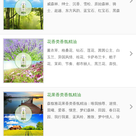
威森林、绅士、沉香、雪松、原始森林、骑
士、超越、东方风韵、蓝宝石、红宝石、黑森
林、骑士、金色年华、春日森林、林荫大道、
绿色精灵、都市魅力......等香氛精油
花香类香氛精油
薰衣草、格桑花、钻石、莲花、茜茜公主、白
玉兰、异国风情、桂花、卡萨布兰卡、栀子
花、茉莉、节奏、都市丽人、黑兰花、喜悦、
出水芙蓉、东方花园、风车味、露影......等花
香类香氛精油。
花果香类香氛精油
森馥雅花果香类香氛精油：唯我独尊、迷情、
晨曦、爱慕、惬意、梦幻森林、田园、春日花
园、我行我素、蓝风铃、雅致、梦中情人、珍
爱、遐想、都市丽人、葡萄柚、小苍兰、田
园、自信、马鞭草、魅力运动、我行我素、柔