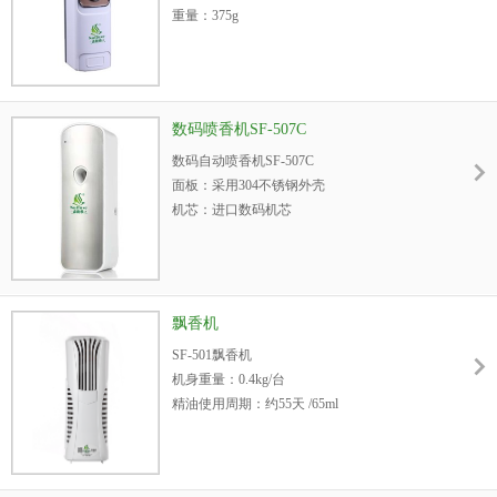
重量：375g
终端含税单价：386元/台
外箱尺寸：515*470*475mm
适用场所：酒店/会所/专卖店/售楼部等小型空
毛重：25KG/CTN
间
装箱数量： 50个/箱（独立彩盒+外箱包)
数码喷香机SF-507C
数码自动喷香机SF-507C
面板：采用304不锈钢外壳
机芯：进口数码机芯
开关：外置
特色：能设置每周喷香的天数,每天喷香的起止
时间,喷香频率
电源：2节5#电池
飘香机
重量：365g
SF-501飘香机
尺寸：80mm*82mm*225mm
机身重量：0.4kg/台
管控空间：40立方米
精油使用周期：约55天 /65ml
装箱数量：50个/箱(独立彩盒+外箱包装)
适用面积：＜20平米/台
适合：300ml气雾罐
电池使用周期：约30天（强力模式）
适用：卫生间、过道、电梯间
订购热线：400-608-9896