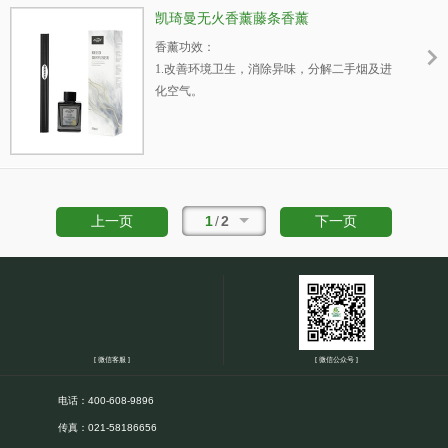
凯琦曼无火香薰藤条香薰
香薰功效：
1.改善环境卫生，消除异味，分解二手烟及进
化空气。
2.安抚烦躁，疏解压力，缓解失眠，头痛，令
人心情愉悦。
3.增强体力及肺活量，促进新陈代谢。
4.改善呼吸道、鼻敏感及气喘等毛病。
5.驱除蚊虫，灭螨抗菌。
1
/
2
上一页
下一页
6.平衡荷尔蒙，活化细胞，防止老化。
[ 微信客服 ]
[ 微信公众号 ]
电话：400-608-9896
传真：021-58186656