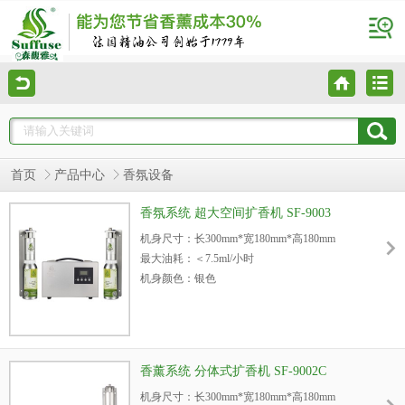
首页
产品中心
香氛设备
香氛系统 超大空间扩香机 SF-9003
机身尺寸：长300mm*宽180mm*高180mm
最大油耗：＜7.5ml/小时
机身颜色：银色
机身材质：铝合金
电源：220V/75W
噪音：＜45dba
机身重量：7kg
香薰系统 分体式扩香机 SF-9002C
内置油瓶容量：500ml/1000ml
机身尺寸：长300mm*宽180mm*高180mm
3
适用空间：＜80,000m