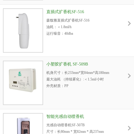
噪音：＜40dba
机身重量：3.5kg
直插式扩香机SF-516
内置油瓶容量：500ml
森馥雅直插式扩香机SF-516
3
适用空间：<10,000m
油耗：＜1.8ml/h
适用场所：酒店/会所/写字楼/4S店/商场等中型空间
运行噪音：40dba
尺寸：87mm*65.4mm*214mm
电源：100-240V 5W
重量：310g
精油瓶容量：100ml
小塑胶扩香机 SF-509B
3
管控空间：＜150m
机身尺寸：长233mm*宽84mm*高180mm
操作方式：蓝牙
最大油耗 （持续雾化）:＜1.5ml/小时
适用场所：家居/酒店/会所/专卖店/办公室/电梯
外壳材质：PP
间等小空间
机身颜色：白色
电源：12V/5W
噪音：＜45dba
机身重量：1.2kg
智能光感自动喷香机
内置油瓶容量：250ml
光感自动喷香机SF-507B
3
适用空间：＜500m
尺寸：长80mm * 宽82mm * 高237mm
扩香方式：放置地面、壁挂、适当角落