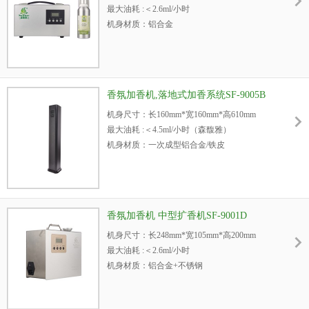
最大油耗 :＜2.6ml/小时
机身材质：铝合金
适用场所：酒吧/酒店/商场/展会等特大空间
机身颜色：银色
电源：220V/50W
噪音：＜50dba
机身重量：5kg
香氛加香机,落地式加香系统SF-9005B
内置油瓶容量：500ml/1000ml
机身尺寸：长160mm*宽160mm*高610mm
3
适用空间：＞3000m
最大油耗 :＜4.5ml/小时（森馥雅）
机身材质：一次成型铝合金/铁皮
终端含税单价：1686元/台
机身颜色：银色/黑色
适用场所：酒店/会所/商场/写字楼/4S店/售楼部
电源：220V/50W
等大型空间
噪音：＜50dba
机身重量：6.5kg
香氛加香机 中型扩香机SF-9001D
内置油瓶容量：1000/1250ml
机身尺寸：长248mm*宽105mm*高200mm
3
适用空间：＜1500m
最大油耗 :＜2.6ml/小时
扩香方式：落地（自带风扇）
机身材质：铝合金+不锈钢
终端含税单价：1499元/台
机身颜色：银色/黑色
适用场所：酒店/酒吧/会所/专卖店/4S店/售楼部等中型
电源：220V/50W
空间