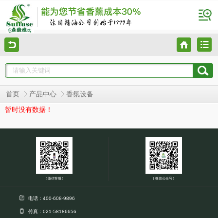
首页
产品中心
香氛设备
暂时没有数据！
[ 微信客服 ]
[ 微信公众号 ]
电话：400-608-9896
传真：021-58186656